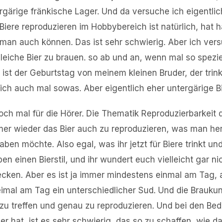
ergärige fränkische Lager. Und da versuche ich eigentlic
 Biere reproduzieren im Hobbybereich ist natürlich, hat 
 man auch können. Das ist sehr schwierig. Aber ich vers
gleiche Bier zu brauen. so ab und an, wenn mal so spezie
t ist der Geburtstag von meinem kleinen Bruder, der trink
 ich auch mal sowas. Aber eigentlich eher untergärige Bi
noch mal für die Hörer. Die Thematik Reproduzierbarkeit d
mmer wieder das Bier auch zu reproduzieren, was man her
en möchte. Also egal, was ihr jetzt für Biere trinkt und
en einen Bierstil, und ihr wundert euch vielleicht gar n
cken. Aber es ist ja immer mindestens einmal am Tag, 
imal am Tag ein unterschiedlicher Sud. Und die Braukun
zu treffen und genau zu reproduzieren. Und bei den Be
r hat, ist es sehr schwierig, das so zu schaffen, wie da