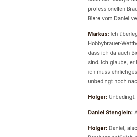
professionellen Brau
Biere vom Daniel ve
Markus
:
Ich überle
Hobbybrauer-Wettbe
dass ich da auch Bi
sind. Ich glaube, e
ich muss ehrlichges
unbedingt noch nac
Holger
:
Unbedingt.
Daniel Stenglein
:
A
Holger
:
Daniel, al