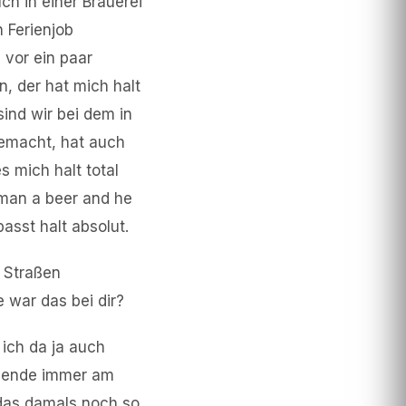
ch in einer Brauerei
 Ferienjob
 vor ein paar
n, der hat mich halt
ind wir bei dem in
gemacht, hat auch
s mich halt total
 man a beer and he
asst halt absolut.
 Straßen
 war das bei dir?
 ich da ja auch
henende immer am
das damals noch so