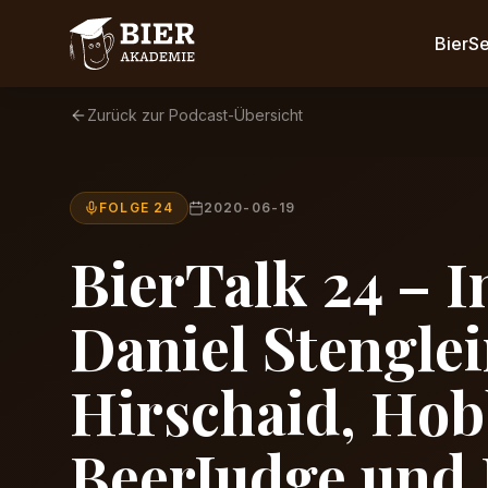
BierS
Zurück zur Podcast-Übersicht
FOLGE 24
2020-06-19
BierTalk 24 – I
Daniel Stenglei
Hirschaid, Hob
BeerJudge und 