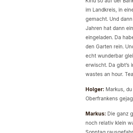
Kind so auf der Ban
im Landkreis, in ei
gemacht. Und dann a
Jahren hat dann ein
eingeladen. Da habe
den Garten rein. U
echt wunderbar glei
erwischt. Da gibt’s
wastes an hour. Tea
Holger
:
Markus, du
Oberfrankens gejagt
Markus
:
Die ganz g
noch relativ klein 
Sonntag rausgefahr