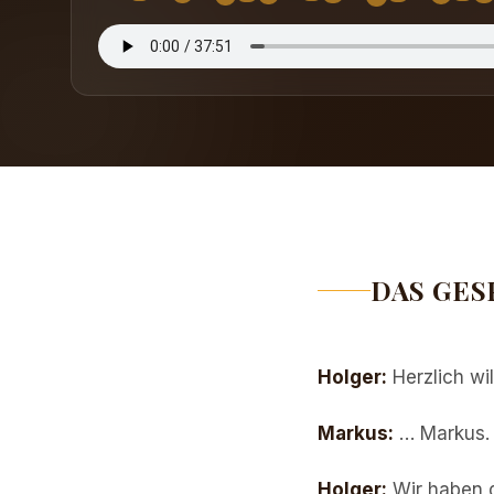
DAS GES
Holger
:
Herzlich w
Markus
:
… Markus.
Holger
:
Wir haben d