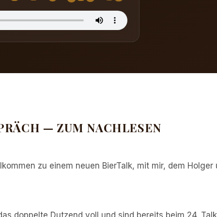
PRÄCH — ZUM NACHLESEN
illkommen zu einem neuen BierTalk, mit mir, dem Holge
as doppelte Dutzend voll und sind bereits beim 24. Talk.