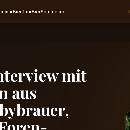
eminar
BierTour
BierSommelier
nterview mit
n aus
bybrauer,
Foren-