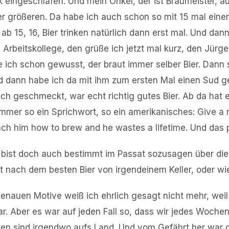
k eingeschlafen. Und mein Onkel, der ist Braumeister, au
ner größeren. Da habe ich auch schon so mit 15 mal einen
b 15, 16, Bier trinken natürlich dann erst mal. Und dann
 Arbeitskollege, den grüße ich jetzt mal kurz, den Jürge
 ich schon gewusst, der braut immer selber Bier. Dann s
nd dann habe ich da mit ihm zum ersten Mal einen Sud 
ch geschmeckt, war echt richtig gutes Bier. Ab da hat e
 immer so ein Sprichwort, so ein amerikanisches: Give a
ch him how to brew and he wastes a lifetime. Und das p
 bist doch auch bestimmt im Passat sozusagen über die
 nach dem besten Bier von irgendeinem Keller, oder wie
enauen Motive weiß ich ehrlich gesagt nicht mehr, weil
war. Aber es war auf jeden Fall so, dass wir jedes Woc
en sind irgendwo aufs Land. Und vom Gefährt her war 