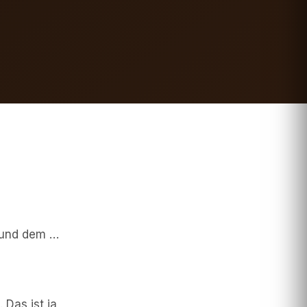
r und dem …
 Das ist ja