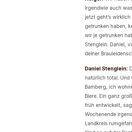
irgendwie auch was 
jetzt geht’s wirklich
getrunken haben, k
wir je getrunken ha
Stenglein. Daniel, v
deiner Brauleidensch
Daniel Stenglein
:
D
natürlich total. Und
Bamberg, ich wohne j
Biere. Ein ganz gro
früh entwickelt, sa
Wochenende irgendw
Landkreis rumgefahr