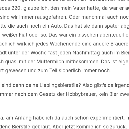
edes 220, glaube ich, den mein Vater hatte, da war er a
m sind wir immer rausgefahren. Oder manchmal auch no
tte die auch noch ein Auto. Das hat sie dann später a
er weißer Fiat oder so. Das war ein bisschen abenteuerli
ächlich wirklich jedes Wochenende eine andere Brauer
adt unter der Woche fast jeden Nachmittag auch im Bier
 quasi mit der Muttermilch mitbekommen. Das ist eigen
rt gewesen und zum Teil sicherlich immer noch.
 sind denn deine Lieblingsbierstile? Also gibt’s da irg
 immer nach dem Gesetz der Hobbybrauer, kein Bier zwe
a, am Anfang habe ich da auch schon experimentiert, m
dene Bierstile gebraut. Aber jetzt komme ich so zurück,