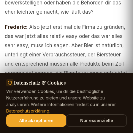
bewerkstelligen oder haben die Behörden dir das
eher leichter gemacht, wie läuft das?
Frederic
:
Also jetzt erst mal die Firma zu gründen,
das war jetzt alles relativ easy oder das war alles
sehr easy, muss ich sagen. Aber Bier ist natürlich,
unterliegt einer Verbrauchssteuer, der Biersteuer
und entsprechend müssen alle Produkte beim Zoll
angemeldet werden, die Biersteuer muss entrichtet
werden und erst dann darf ich es hier dann auch
Datenschutz & Cookies
tatsächlich frei verkaufen. Dieser Prozess ist relativ
Wir verwenden Cookies, um dir die bestmögliche
Nutzererfahrung zu bieten und unsere Website zu
langwierig, ich habe keine permanente
analysieren. Weitere Informationen findest du in unserer
Genehmigung, noch nicht. Die haben wir jetzt
Datenschutzerklärung
.
beantragt, aber mal schauen, wie lange der Zoll
Alle akzeptieren
Nur essenzielle
braucht, um ihn zu bearbeiten. Also deutscher Zoll