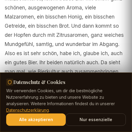
schönen, ausgewogenen Aroma, viele
Malzaromen, ein bisschen Honig, ein bisschen
Getreide, ein bisschen Brot. Und dann kommt so
der Hopfen durch mit Zitrusaromen, ganz weiches
Mundgefühl, samtig, und wunderbar im Abgang.
Also es ist sehr schön, habe ich, glaube ich, auch
ein gutes Bier. Ihr beiden natürlich auch. Da sieht
man mal, wie Bierkultur auch zusammenbringen
kann. Und da sind wir vielleicht bei einem anderen
Datenschutz & Cookies
großen Thema von dir, Henri, nämlich dem Thema
Wir verwenden Cookies, um dir die bestmögliche
Nutzererfahrung zu bieten und unsere Website zu
EBCU – The European Beer Consumers Union. Bis
analysieren. Weitere Informationen findest du in unserer
vor fünf, sechs Jahren wusste ich gar nicht, dass
Datenschutzerklärung
.
es sowas gibt und was das ist. Ich glaube, vielen
Alle akzeptieren
Nur essenzielle
Hörern geht’s auch so. Du bist ja da schon quasi