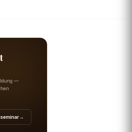
t
bildung —
chen
erseminar
→