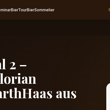
eminar
BierTour
BierSommelier
l 2 –
lorian
arthHaas aus