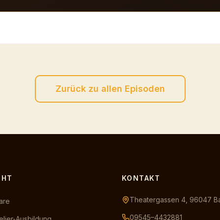
Zurück zu allen Episoden
CHT
KONTAKT
Theatergassen 4, 96047 
are
09545–4432881
lier-Ausbildung