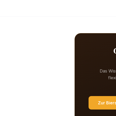
Das Wiss
fle
Zur Bier