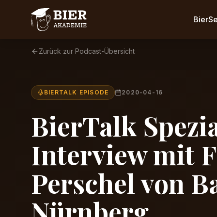
BierS
Zurück zur Podcast-Übersicht
BIERTALK EPISODE
2020-04-16
BierTalk Spezia
Interview mit F
Perschel von B
Nürnberg