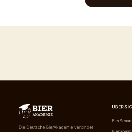
ÜBERSI
BierSemin
Die Deutsche BierAkademie verbindet
BierSomme