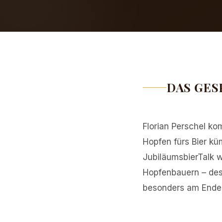
DAS GES
Florian Perschel k
Hopfen fürs Bier kü
JubiläumsbierTalk w
Hopfenbauern – desh
besonders am Ende